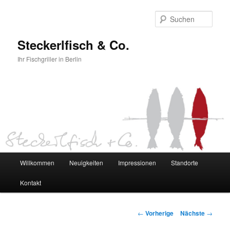
Such
Steckerlfisch & Co.
Ihr Fischgriller in Berlin
Hauptmenü
Willkommen
Neuigkeiten
Impressionen
Standorte
Zum Inhalt wechseln
Kontakt
Artikelnavigation
←
Vorherige
Nächste
→