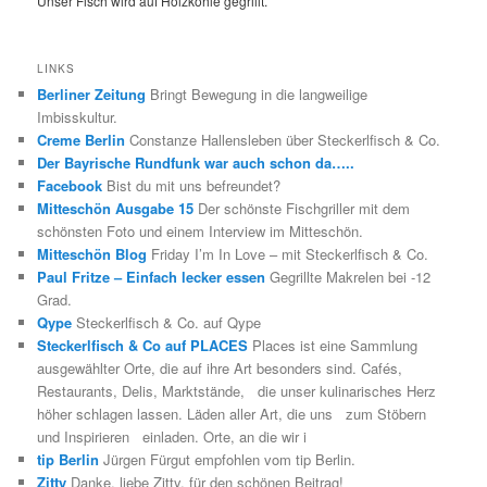
Unser Fisch wird auf Holzkohle gegrillt.
LINKS
Berliner Zeitung
Bringt Bewegung in die langweilige
Imbisskultur.
Creme Berlin
Constanze Hallensleben über Steckerlfisch & Co.
Der Bayrische Rundfunk war auch schon da…..
Facebook
Bist du mit uns befreundet?
Mitteschön Ausgabe 15
Der schönste Fischgriller mit dem
schönsten Foto und einem Interview im Mitteschön.
Mitteschön Blog
Friday I’m In Love – mit Steckerlfisch & Co.
Paul Fritze – Einfach lecker essen
Gegrillte Makrelen bei -12
Grad.
Qype
Steckerlfisch & Co. auf Qype
Steckerlfisch & Co auf PLACES
Places ist eine Sammlung
ausgewählter Orte, die auf ihre Art besonders sind. Cafés,
Restaurants, Delis, Marktstände, die unser kulinarisches Herz
höher schlagen lassen. Läden aller Art, die uns zum Stöbern
und Inspirieren einladen. Orte, an die wir i
tip Berlin
Jürgen Fürgut empfohlen vom tip Berlin.
Zitty
Danke, liebe Zitty, für den schönen Beitrag!