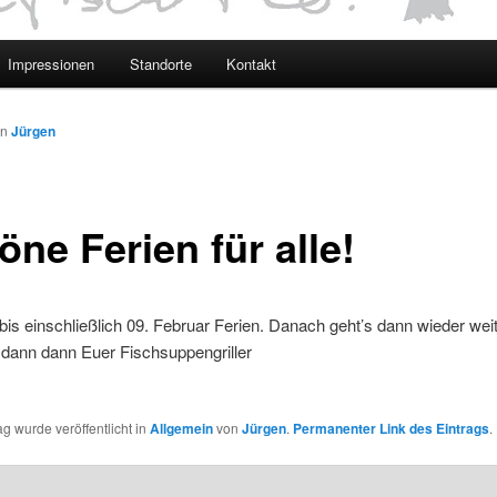
Impressionen
Standorte
Kontakt
on
Jürgen
ne Ferien für alle!
 bis einschließlich 09. Februar Ferien. Danach geht’s dann wieder weit
 dann dann Euer Fischsuppengriller
ag wurde veröffentlicht in
Allgemein
von
Jürgen
.
Permanenter Link des Eintrags
.