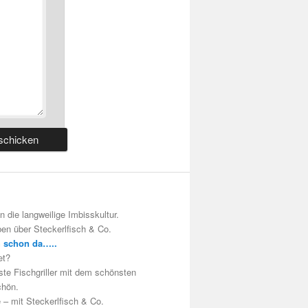
 die langweilige Imbisskultur.
en über Steckerlfisch & Co.
h schon da…..
et?
te Fischgriller mit dem schönsten
chön.
 – mit Steckerlfisch & Co.