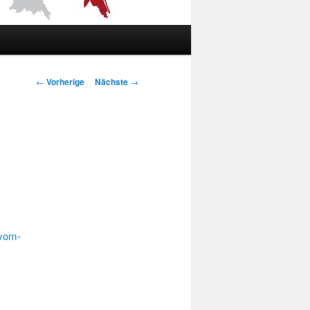
Artikelnavigation
←
Vorherige
Nächste
→
-vom-