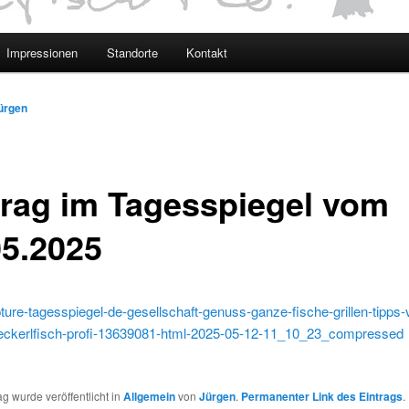
Impressionen
Standorte
Kontakt
ürgen
trag im Tagesspiegel vom
05.2025
ure-tagesspiegel-de-gesellschaft-genuss-ganze-fische-grillen-tipps
steckerlfisch-profi-13639081-html-2025-05-12-11_10_23_compressed
ag wurde veröffentlicht in
Allgemein
von
Jürgen
.
Permanenter Link des Eintrags
.