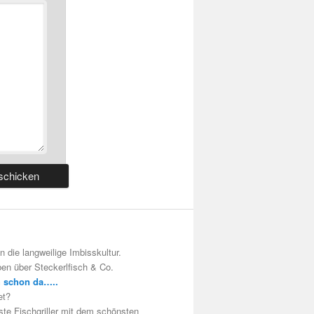
 die langweilige Imbisskultur.
en über Steckerlfisch & Co.
h schon da…..
et?
te Fischgriller mit dem schönsten