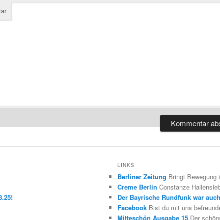
ar
LINKS
Berliner Zeitung
Bringt Bewegung in
Creme Berlin
Constanze Hallensleb
.25!
Der Bayrische Rundfunk war auc
Facebook
Bist du mit uns befreund
Mitteschön Ausgabe 15
Der schöns